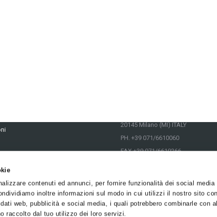
CONTATTI
Cookie Policy
Via L. Mascheroni, 31
20145 Milano (MI) ITALY
oni
PH. +39 071/6610060
FAX +39 071/6610266
EMAIL
info@sodico.it
okie
VAT IT01285160428
 Noi
nalizzare contenuti ed annunci, per fornire funzionalità dei social media
ondividiamo inoltre informazioni sul modo in cui utilizzi il nostro sito con
stione dei Cookie e dei Consensi
 dati web, pubblicità e social media, i quali potrebbero combinarle con a
o raccolto dal tuo utilizzo dei loro servizi.