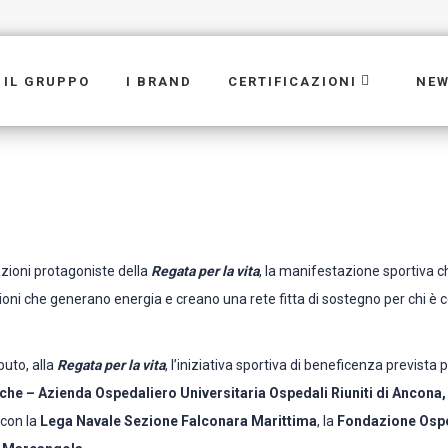
IL GRUPPO
I BRAND
CERTIFICAZIONI
NE
cazioni protagoniste della
Regata per la vita
, la manifestazione sportiva ch
ioni che generano energia e creano una rete fitta di sostegno per chi è co
buto, alla
Regata per la vita
, l’iniziativa sportiva di beneficenza previs
che – Azienda Ospedaliero Universitaria Ospedali Riuniti di Ancona,
 con la
Lega Navale Sezione Falconara Marittima
, la
Fondazione Osped