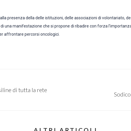
 presenza della delle istituzioni, delle associazioni di volontariato, degli
 di una manifestazione che si propone di ribadire con forza l’importanz
er affrontare percorsi oncologici.
ine di tutta la rete
Sodico
Next
post:
ALTRI ARTICOLI