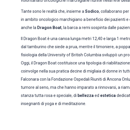
volontariato oncologiche marchigiane riunite nella rete dell
Tante sono le realtà che, insieme a
Sodico
, collaborano per
in ambito oncologico marchigiano a beneficio dei pazienti e d
anche la
Dragon Boat
, la barca a remi sospinta dalle pazien
Il Dragon Boat è una canoa lunga metri 12,40 e larga 1 metro
dal tamburino che siede a prua, mentre il timoniere, a poppa
fisiologia della University of British Columbia sviluppò un pro
Oggi, il Dragon Boat costituisce una tipologia di riabilitazio
coinvolge nella sua pratica decine di migliaia di donne in t
Falconara con la Fondazione Ospedali Riuniti di Ancona Onlu
tumore al seno, ma che hanno imparato a rinnovarsi, a riama
stanza tutta rosa e speciale, di
bellezza
ed
estetica
dedicat
insegnanti di yoga e di meditazione.