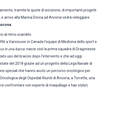
iamento, tramite le quote di iscrizione, di importanti progetti
a, e arrivo alla Marina Dorica ad Ancona vedrà veleggiare
 Ancona.
no al ritmo scandito
1996 a Vancouver in Canada l’equipe di Medicina dello sport e
nco in una barca:
nasce così la prima squadra di Dragonesse.
itato uso del braccio dopo l’intervento e che ad oggi
estate del 2018 grazie ad un progetto della Lega Navale di
ne speciali che hanno avuto un percorso oncologico per
a Oncologica degli Ospedali Riuniti di Ancona, a Torrette, una
si confrontare con esperte di maquillage e hair stylist,