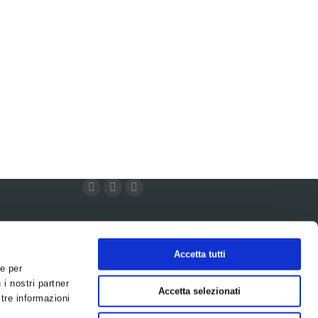
SEGUICI
Segui Sodico sui Social
Facebook
Linkedin
YouTube
Accetta tutti
 e per
 i nostri partner
Accetta selezionati
ltre informazioni