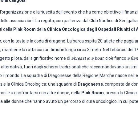
a
Marcangola
.
 l’organizzazione e la riuscita dell’evento che ha come obiettivo il finanz
elle associazioni. La regata, con partenza dal Club Nautico di Senigalli
ti della
Pink Room
della
Clinica
Oncologica degli Ospedali Riuniti di
, con la testa e la coda di dragone. La barca ospita 20 atlete che pagaia
, mantiene la rotta con un timone lungo circa 3 metri. Nel febbraio del 
getto pilota, dal significativo nome di
abreast in a boat
, cioè fianco
a fia
ne alternativa, fuori dagli schemi tradizionali che raccomandavano un lim
utto il mondo. La squadra di Dragonesse della Regione Marche nasce nell’
s e la Clinica Oncologica: una squadra di
Dragonesse
, composta da don
rsi e a confrontarsi con altre donne, nella
Pink Room
, presso la Clinic
a alle donne che hanno avuto un percorso di cura oncologico, in cui poter