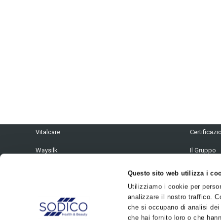
I NOSTRI BRAND
INFO
Naturaverde
Privacy & 
Vitalcare
Certificazi
Waysilk
Il Gruppo
Intima+
News
Questo sito web utilizza i co
Lavora Con
Utilizziamo i cookie per perso
analizzare il nostro traffico. C
Area di Ge
che si occupano di analisi dei
che hai fornito loro o che hann