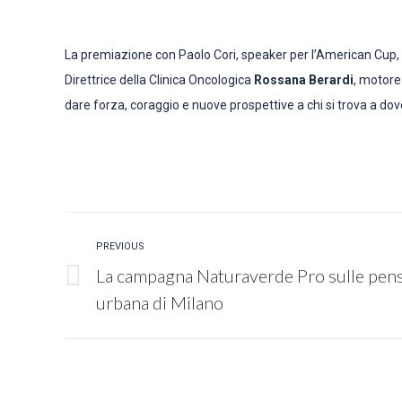
La premiazione con Paolo Cori, speaker per l’American Cup, alla
Direttrice della Clinica Oncologica
Rossana Berardi
, motore
dare forza, coraggio e nuove prospettive a chi si trova a dov
POST
PREVIOUS
La campagna Naturaverde Pro sulle pensil
NAVIGATION
Previous
urbana di Milano
post: